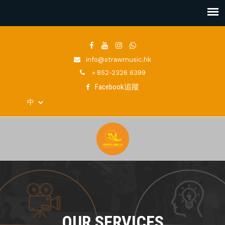
info@strawmusic.hk
＋852-2326 6399
Facebook追蹤
OUR SERVICES