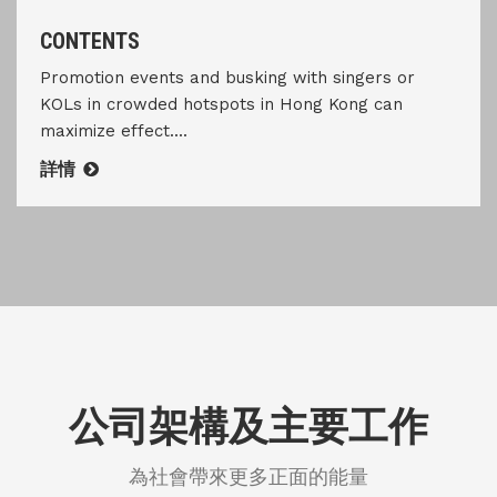
CONTENTS
Promotion events and busking with singers or
KOLs in crowded hotspots in Hong Kong can
maximize effect....
詳情
公司架構及主要工作
為社會帶來更多正面的能量