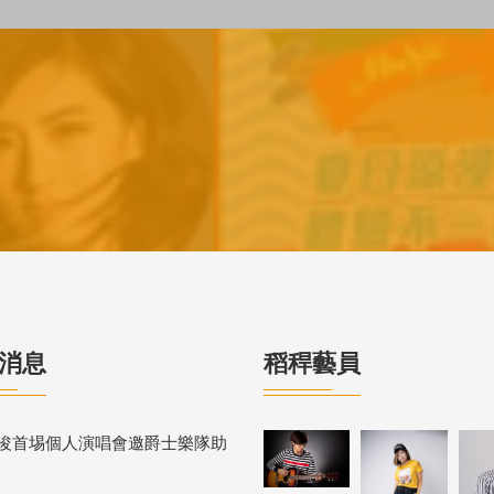
消息
稻稈藝員
浚首埸個人演唱會邀爵士樂隊助