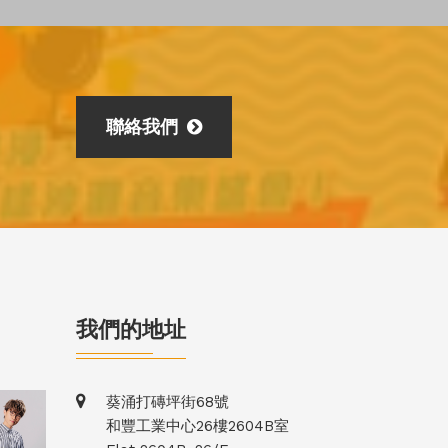
聯絡我們
我們的地址
葵涌打磚坪街68號
和豐工業中心26樓2604B室