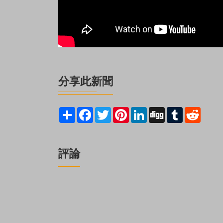
分享此新聞
Share
Facebook
Twitter
Pinterest
LinkedIn
Digg
Tumblr
Reddit
評論