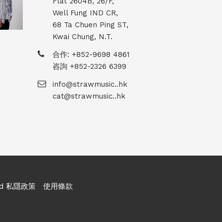
Flat 2604B, 26/F,
Well Fung IND CR,
68 Ta Chuen Ping ST,
Kwai Chung, N.T.
合作: +852-9698 4861
咨詢 +852-2326 6399
info@strawmusic..hk
cat@strawmusic..hk
ed
私隱政策
使用條款